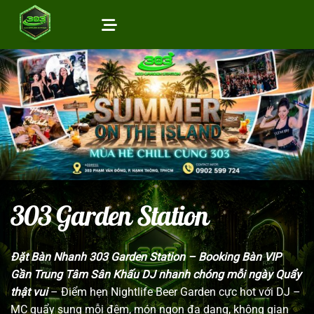
Bỏ
qua
nội
dung
303 Garden Station
Đặt Bàn Nhanh 303 Garden Station – Booking Bàn VIP
Gần Trung Tâm Sân Khấu DJ nhanh chóng mỗi ngày Quẩy
thật vui
– Điểm hẹn Nightlife Beer Garden cực hot với DJ –
MC quẩy sung mỗi đêm, món ngon đa dạng, không gian