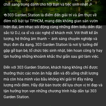
chill sang trọng dành cho hội bạn và tiệc sinh nhật 🎉
🍻303 Garden Station là điểm đến giải trí và ẩm thực về
đêm nổi bật tại TP.HCM, mang đến không gian sân vườn
hiện đại, âm nhạc sôi động cùng những đêm biểu diễn đặc
sắc từ DJ, ca sĩ và các nghệ sĩ khách mời. Với thiết kế ấn
tượng, hệ thống âm thanh – ánh sáng chuyên nghiệp và
thực đơn đa dạng, 303 Garden Station là nơi lý tưởng để
gặp gỡ bạn bè, tổ chức tiệc sinh nhật, liên hoan công ty hay
tận hưởng những khoảnh khắc thư giãn sau giờ làm việc.
Đến với 303 Garden Station, khách hàng không chỉ được
thưởng thức các món ăn hấp dẫn và đồ uống chất lượng
mà còn hòa mình vào bầu không khí giải trí đầy năng
lượng mỗi đêm. Hãy đặt bàn trước để lựa chọn vị trí đẹp và
tận hưởng trọn vẹn những chương trình hấp dẫn tại 303
Garden Station.